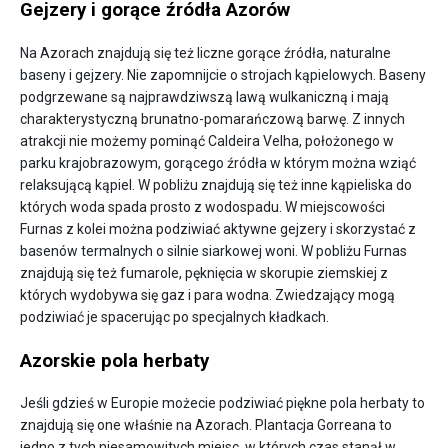
Gejzery i gorące źródła Azorów
Na Azorach znajdują się też liczne gorące źródła, naturalne
baseny i gejzery. Nie zapomnijcie o strojach kąpielowych. Baseny
podgrzewane są najprawdziwszą lawą wulkaniczną i mają
charakterystyczną brunatno-pomarańczową barwę. Z innych
atrakcji nie możemy pominąć Caldeira Velha, położonego w
parku krajobrazowym, gorącego źródła w którym można wziąć
relaksującą kąpiel. W pobliżu znajdują się też inne kąpieliska do
których woda spada prosto z wodospadu. W miejscowości
Furnas z kolei można podziwiać aktywne gejzery i skorzystać z
basenów termalnych o silnie siarkowej woni. W pobliżu Furnas
znajdują się też fumarole, pęknięcia w skorupie ziemskiej z
których wydobywa się gaz i para wodna. Zwiedzający mogą
podziwiać je spacerując po specjalnych kładkach.
Azorskie pola herbaty
Jeśli gdzieś w Europie możecie podziwiać piękne pola herbaty to
znajdują się one właśnie na Azorach. Plantacja Gorreana to
jedno z tych niesamowitych miejsc, w których czas stanął w