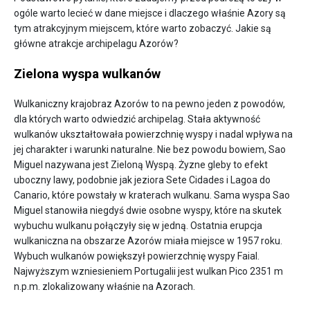
ogóle warto lecieć w dane miejsce i dlaczego właśnie Azory są
tym atrakcyjnym miejscem, które warto zobaczyć. Jakie są
główne atrakcje archipelagu Azorów?
Zielona wyspa wulkanów
Wulkaniczny krajobraz Azorów to na pewno jeden z powodów,
dla których warto odwiedzić archipelag. Stała aktywność
wulkanów ukształtowała powierzchnię wyspy i nadal wpływa na
jej charakter i warunki naturalne. Nie bez powodu bowiem, Sao
Miguel nazywana jest Zieloną Wyspą. Żyzne gleby to efekt
uboczny lawy, podobnie jak jeziora Sete Cidades i Lagoa do
Canario, które powstały w kraterach wulkanu. Sama wyspa Sao
Miguel stanowiła niegdyś dwie osobne wyspy, które na skutek
wybuchu wulkanu połączyły się w jedną. Ostatnia erupcja
wulkaniczna na obszarze Azorów miała miejsce w 1957 roku.
Wybuch wulkanów powiększył powierzchnię wyspy Faial.
Najwyższym wzniesieniem Portugalii jest wulkan Pico 2351 m
n.p.m. zlokalizowany właśnie na Azorach.