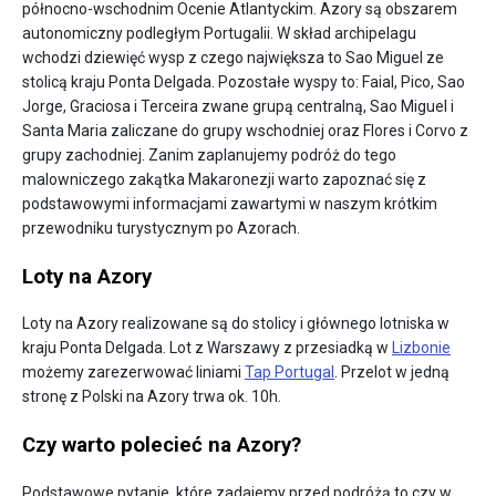
północno-wschodnim Ocenie Atlantyckim. Azory są obszarem
autonomiczny podległym Portugalii. W skład archipelagu
wchodzi dziewięć wysp z czego największa to Sao Miguel ze
stolicą kraju Ponta Delgada. Pozostałe wyspy to: Faial, Pico, Sao
Jorge, Graciosa i Terceira zwane grupą centralną, Sao Miguel i
Santa Maria zaliczane do grupy wschodniej oraz Flores i Corvo z
grupy zachodniej. Zanim zaplanujemy podróż do tego
malowniczego zakątka Makaronezji warto zapoznać się z
podstawowymi informacjami zawartymi w naszym krótkim
przewodniku turystycznym po Azorach.
Loty na Azory
Loty na Azory realizowane są do stolicy i głównego lotniska w
kraju Ponta Delgada. Lot z Warszawy z przesiadką w
Lizbonie
możemy zarezerwować liniami
Tap Portugal
. Przelot w jedną
stronę z Polski na Azory trwa ok. 10h.
Czy warto polecieć na Azory?
Podstawowe pytanie, które zadajemy przed podróżą to czy w