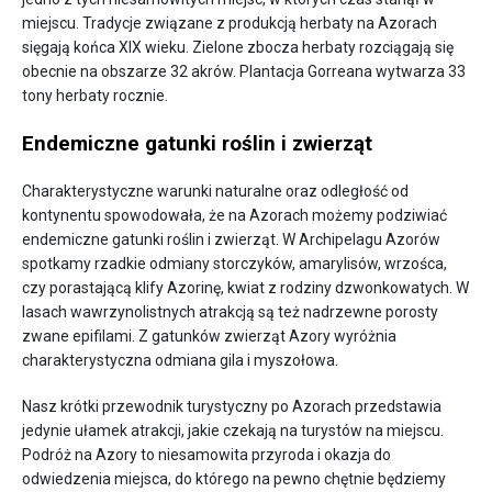
miejscu. Tradycje związane z produkcją herbaty na Azorach
sięgają końca XIX wieku. Zielone zbocza herbaty rozciągają się
obecnie na obszarze 32 akrów. Plantacja Gorreana wytwarza 33
tony herbaty rocznie.
Endemiczne gatunki roślin i zwierząt
Charakterystyczne warunki naturalne oraz odległość od
kontynentu spowodowała, że na Azorach możemy podziwiać
endemiczne gatunki roślin i zwierząt. W Archipelagu Azorów
spotkamy rzadkie odmiany storczyków, amarylisów, wrzośca,
czy porastającą klify Azorinę, kwiat z rodziny dzwonkowatych. W
lasach wawrzynolistnych atrakcją są też nadrzewne porosty
zwane epifilami. Z gatunków zwierząt Azory wyróżnia
charakterystyczna odmiana gila i myszołowa.
Nasz krótki przewodnik turystyczny po Azorach przedstawia
jedynie ułamek atrakcji, jakie czekają na turystów na miejscu.
Podróż na Azory to niesamowita przyroda i okazja do
odwiedzenia miejsca, do którego na pewno chętnie będziemy