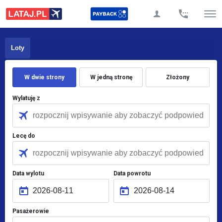
Loty
W dwie strony
W jedną stronę
Złożony
Wylatuję z
Lecę do
Data wylotu
Data powrotu
Pasażerowie