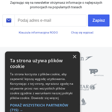
Zapisując się na newsletter otrzymasz informacje o najlepszych
promocjach na popularnych trasach
Zapisz
Klauzula informacyjna RODO
Chcę się wypisać
×
Ta strona używa plików
cookie
Ta strona korzysta z plików cookie, aby
zapewnić lepszą wygodę użytkowania.
Korzystając z tej strony, wyrażasz zgodę na
używanie przez nas wszystkich plików
cookie zgodnie z warunkami naszej polityki
plików cookie.
Dowiedz się więcej
POKAŻ WSZYSTKICH PARTNERÓW
(715) →