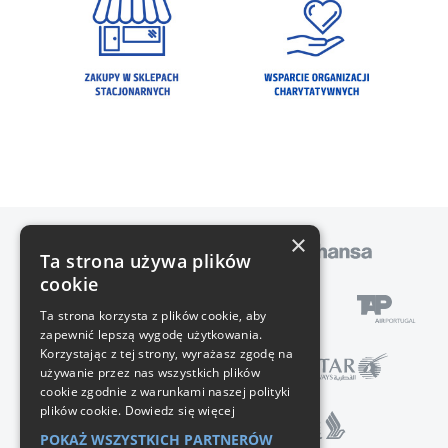
×
Ta strona używa plików
cookie
Ta strona korzysta z plików cookie, aby
zapewnić lepszą wygodę użytkowania.
Korzystając z tej strony, wyrażasz zgodę na
używanie przez nas wszystkich plików
cookie zgodnie z warunkami naszej polityki
plików cookie.
Dowiedz się więcej
POKAŻ WSZYSTKICH PARTNERÓW