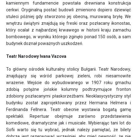
kamiennym fundamencie powstała drewniana konstrukcja
cerkwi. Oryginalną postać budowli zmieniono dopiero dziewięć
stuleci później gdy stworzono jej obecną, murowaną bryłę. We
wnętrzu świątyni znajdują się freski oraz pozłacany ikonostas,
który ocalał z najbardziej krwawego w historii kraju zamachu
bombowego, w wyniku którego zginęło ponad 150 osób, a sam
budynek doznał poważnych uszkodzeń.
Teatr Narodowy Ivana Vazova
To główny ośrodek kulturalny stolicy Bułgarii. Teatr Narodowy,
znajdujący się wśród parkowej zieleni, robi niesamowite
wrażenie. Wejście do wybudowanego w 1907 roku gmachu
zdobią potężne jońskie kolumny podtrzymujące fronton
zdobiony pozłacanymi płaskorzeźbami. Neoklasycystyczny styl
budynku został zaprojektowany przez Hermana Helmera i
Ferdinanda Fellnera. Teatr obecnie wystawia bogatą gamę
spektakli. Repertuar obejmuje zarówno przedstawienia
komediowe, dramatyczne jak i musicale. Wybierając tani lot do
Sofii warto się tu wybrać, jednak należy pamiętać, że bilety
dobrze jest rezerwować wcześniej, aby mieć pewność, że nie