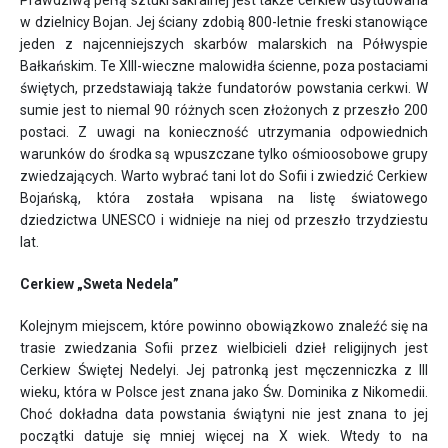
Prawdziwą perłą sztuki sakralnej jest także cerkiew usytuowana
w dzielnicy Bojan. Jej ściany zdobią 800-letnie freski stanowiące
jeden z najcenniejszych skarbów malarskich na Półwyspie
Bałkańskim. Te XIII-wieczne malowidła ścienne, poza postaciami
świętych, przedstawiają także fundatorów powstania cerkwi. W
sumie jest to niemal 90 różnych scen złożonych z przeszło 200
postaci. Z uwagi na konieczność utrzymania odpowiednich
warunków do środka są wpuszczane tylko ośmioosobowe grupy
zwiedzających. Warto wybrać tani lot do Sofii i zwiedzić Cerkiew
Bojańską, która została wpisana na listę światowego
dziedzictwa UNESCO i widnieje na niej od przeszło trzydziestu
lat.
Cerkiew „Sweta Nedela”
Kolejnym miejscem, które powinno obowiązkowo znaleźć się na
trasie zwiedzania Sofii przez wielbicieli dzieł religijnych jest
Cerkiew Świętej Nedelyi. Jej patronką jest męczenniczka z III
wieku, która w Polsce jest znana jako Św. Dominika z Nikomedii.
Choć dokładna data powstania świątyni nie jest znana to jej
początki datuje się mniej więcej na X wiek. Wtedy to na