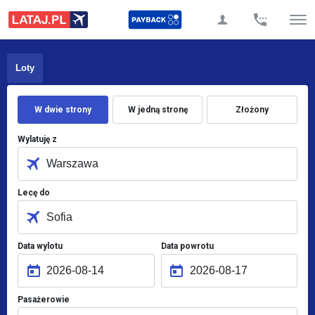
Loty
W dwie strony
W jedną stronę
Złożony
Wylatuję z
Lecę do
Data wylotu
Data powrotu
Pasażerowie