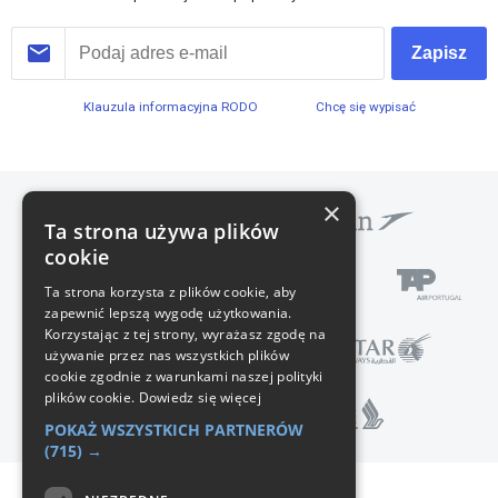
Zapisz
Klauzula informacyjna RODO
Chcę się wypisać
×
Ta strona używa plików
cookie
Ta strona korzysta z plików cookie, aby
zapewnić lepszą wygodę użytkowania.
Korzystając z tej strony, wyrażasz zgodę na
używanie przez nas wszystkich plików
cookie zgodnie z warunkami naszej polityki
plików cookie.
Dowiedz się więcej
POKAŻ WSZYSTKICH PARTNERÓW
(715) →