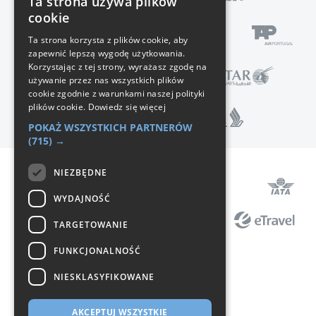
Ta strona używa plików
cookie
Ta strona korzysta z plików cookie, aby
zapewnić lepszą wygodę użytkowania.
Korzystając z tej strony, wyrażasz zgodę na
używanie przez nas wszystkich plików
cookie zgodnie z warunkami naszej polityki
plików cookie.
Dowiedz się więcej
POKAŻ WSZYSTKICH PARTNERÓW
(715) →
NIEZBĘDNE
Pomoc
WYDAJNOŚĆ
Regulamin
TARGETOWANIE
Polityka prywatności
FUNKCJONALNOŚĆ
Ochrona danych
NIESKLASYFIKOWANE
O nas
Kontakt
AKCEPTUJ WSZYSTKIE