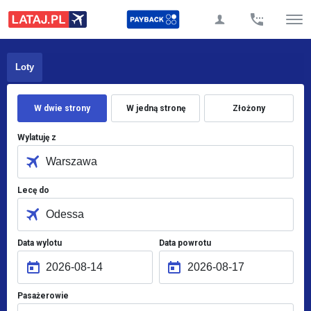
Loty
W dwie strony
W jedną stronę
Złożony
Wylatuję z
Lecę do
Data wylotu
Data powrotu
Pasażerowie