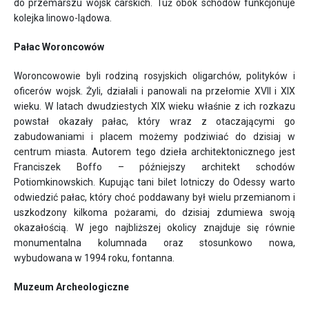
do przemarszu wojsk carskich. Tuż obok schodów funkcjonuje
kolejka linowo-lądowa.
Pałac Woroncowów
Woroncowowie byli rodziną rosyjskich oligarchów, polityków i
oficerów wojsk. Żyli, działali i panowali na przełomie XVII i XIX
wieku. W latach dwudziestych XIX wieku właśnie z ich rozkazu
powstał okazały pałac, który wraz z otaczającymi go
zabudowaniami i placem możemy podziwiać do dzisiaj w
centrum miasta. Autorem tego dzieła architektonicznego jest
Franciszek Boffo – późniejszy architekt schodów
Potiomkinowskich. Kupując tani bilet lotniczy do Odessy warto
odwiedzić pałac, który choć poddawany był wielu przemianom i
uszkodzony kilkoma pożarami, do dzisiaj zdumiewa swoją
okazałością. W jego najbliższej okolicy znajduje się równie
monumentalna kolumnada oraz stosunkowo nowa,
wybudowana w 1994 roku, fontanna.
Muzeum Archeologiczne