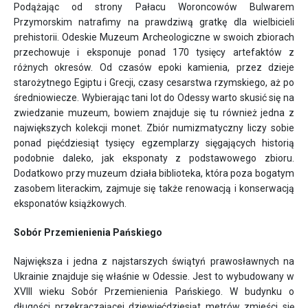
Podążając od strony Pałacu Woroncowów Bulwarem
Przymorskim natrafimy na prawdziwą gratkę dla wielbicieli
prehistorii. Odeskie Muzeum Archeologiczne w swoich zbiorach
przechowuje i eksponuje ponad 170 tysięcy artefaktów z
różnych okresów. Od czasów epoki kamienia, przez dzieje
starożytnego Egiptu i Grecji, czasy cesarstwa rzymskiego, aż po
średniowiecze. Wybierając tani lot do Odessy warto skusić się na
zwiedzanie muzeum, bowiem znajduje się tu również jedna z
największych kolekcji monet. Zbiór numizmatyczny liczy sobie
ponad pięćdziesiąt tysięcy egzemplarzy sięgających historią
podobnie daleko, jak eksponaty z podstawowego zbioru.
Dodatkowo przy muzeum działa biblioteka, która poza bogatym
zasobem literackim, zajmuje się także renowacją i konserwacją
eksponatów książkowych.
Sobór Przemienienia Pańskiego
Największa i jedna z najstarszych świątyń prawosławnych na
Ukrainie znajduje się właśnie w Odessie. Jest to wybudowany w
XVIII wieku Sobór Przemienienia Pańskiego. W budynku o
długości przekraczającej dziewięćdziesiąt metrów zmieści się