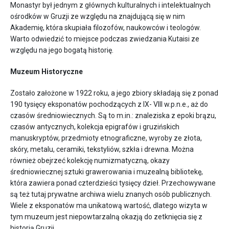
Monastyr był jednym z głównych kulturalnych i intelektualnych
ośrodków w Gruzji ze względu na znajdującą się w nim
Akademię, która skupiała filozofów, naukowców i teologów.
Warto odwiedzić to miejsce podczas zwiedzania Kutaisi ze
względu na jego bogatą historię.
Muzeum Historyczne
Zostało założone w 1922 roku, a jego zbiory składają się z ponad
190 tysięcy eksponatów pochodzących z IX- VIII w.p.n.e., aż do
czasów średniowiecznych. Są to m.in.: znaleziska z epoki brązu,
czasów antycznych, kolekcja epigrafów i gruzińskich
manuskryptów, przedmioty etnograficzne, wyroby ze złota,
skóry, metalu, ceramiki, tekstyliów, szkła i drewna. Można
również obejrzeć kolekcję numizmatyczną, okazy
średniowiecznej sztuki grawerowania i muzealną bibliotekę,
która zawiera ponad czterdzieści tysięcy dzieł. Przechowywane
są też tutaj prywatne archiwa wielu znanych osób publicznych.
Wiele z eksponatów ma unikatową wartość, dlatego wizyta w
tym muzeum jest niepowtarzalną okazją do zetknięcia się z
historią Gruzji.