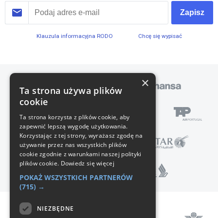
Zapisz
Klauzula informacyjna RODO
Chcę się wypisać
×
Ta strona używa plików
cookie
Ta strona korzysta z plików cookie, aby
zapewnić lepszą wygodę użytkowania.
Korzystając z tej strony, wyrażasz zgodę na
używanie przez nas wszystkich plików
cookie zgodnie z warunkami naszej polityki
plików cookie.
Dowiedz się więcej
POKAŻ WSZYSTKICH PARTNERÓW
(715) →
NIEZBĘDNE
Pomoc