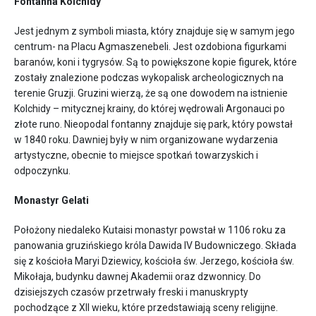
Fontanna Kolchidy
Jest jednym z symboli miasta, który znajduje się w samym jego
centrum- na Placu Agmaszenebeli. Jest ozdobiona figurkami
baranów, koni i tygrysów. Są to powiększone kopie figurek, które
zostały znalezione podczas wykopalisk archeologicznych na
terenie Gruzji. Gruzini wierzą, że są one dowodem na istnienie
Kolchidy – mitycznej krainy, do której wędrowali Argonauci po
złote runo. Nieopodal fontanny znajduje się park, który powstał
w 1840 roku. Dawniej były w nim organizowane wydarzenia
artystyczne, obecnie to miejsce spotkań towarzyskich i
odpoczynku.
Monastyr Gelati
Położony niedaleko Kutaisi monastyr powstał w 1106 roku za
panowania gruzińskiego króla Dawida IV Budowniczego. Składa
się z kościoła Maryi Dziewicy, kościoła św. Jerzego, kościoła św.
Mikołaja, budynku dawnej Akademii oraz dzwonnicy. Do
dzisiejszych czasów przetrwały freski i manuskrypty
pochodzące z XII wieku, które przedstawiają sceny religijne.