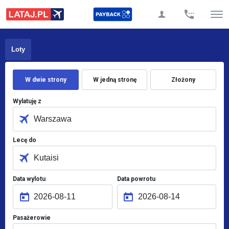
Loty
W dwie strony
W jedną stronę
Złożony
Wylatuję z
Lecę do
Data wylotu
Data powrotu
Pasażerowie