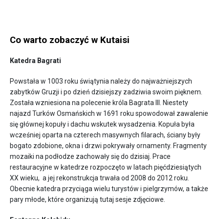
Co warto zobaczyć w Kutaisi
Katedra Bagrati
Powstała w 1003 roku świątynia należy do najważniejszych
zabytków Gruzji i po dzień dzisiejszy zadziwia swoim pięknem.
Została wzniesiona na polecenie króla Bagrata III. Niestety
najazd Turków Osmańskich w 1691 roku spowodował zawalenie
się głównej kopuły i dachu wskutek wysadzenia. Kopuła była
wcześniej oparta na czterech masywnych filarach, ściany były
bogato zdobione, okna i drzwi pokrywały ornamenty. Fragmenty
mozaiki na podłodze zachowały się do dzisiaj. Prace
restauracyjne w katedrze rozpoczęto w latach pięćdziesiątych
XX wieku, a jej rekonstrukcja trwała od 2008 do 2012 roku.
Obecnie katedra przyciąga wielu turystów i pielgrzymów, a także
pary młode, które organizują tutaj sesje zdjęciowe.