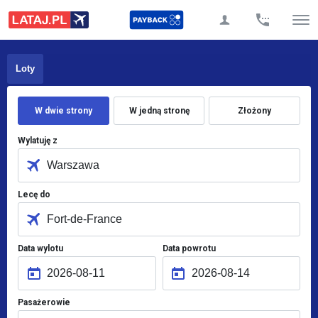
Loty
W dwie strony
W jedną stronę
Złożony
Wylatuję z
Lecę do
Data wylotu
Data powrotu
Pasażerowie