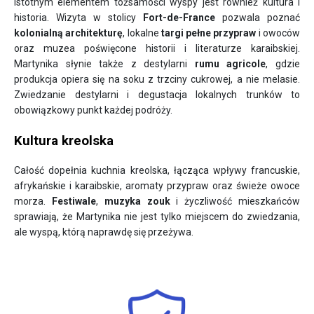
Istotnym elementem tożsamości wyspy jest również kultura i
historia. Wizyta w stolicy
Fort-de-France
pozwala poznać
kolonialną architekturę
, lokalne
targi pełne przypraw
i owoców
oraz muzea poświęcone historii i literaturze karaibskiej.
Martynika słynie także z destylarni
rumu agricole
, gdzie
produkcja opiera się na soku z trzciny cukrowej, a nie melasie.
Zwiedzanie destylarni i degustacja lokalnych trunków to
obowiązkowy punkt każdej podróży.
Kultura kreolska
Całość dopełnia kuchnia kreolska, łącząca wpływy francuskie,
afrykańskie i karaibskie, aromaty przypraw oraz świeże owoce
morza.
Festiwale
,
muzyka zouk
i życzliwość mieszkańców
sprawiają, że Martynika nie jest tylko miejscem do zwiedzania,
ale wyspą, którą naprawdę się przeżywa.