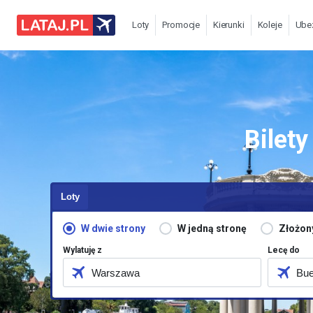
Loty
Promocje
Kierunki
Koleje
Ube
Bilet
Loty
W dwie strony
W jedną stronę
Złożon
Wylatuję z
Lecę do