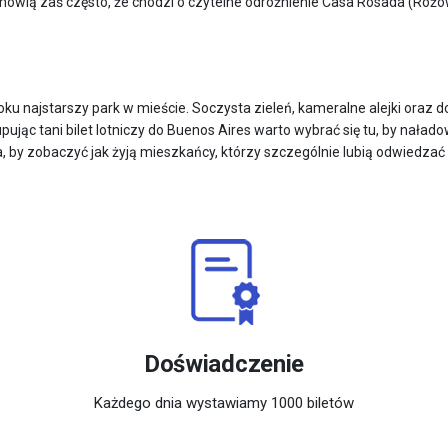
mówią zaś często, że chodzi o czytelne odróżnienie Casa Rosada (Ró
u najstarszy park w mieście. Soczysta zieleń, kameralne alejki oraz d
upując tani bilet lotniczy do Buenos Aires warto wybrać się tu, by nała
, by zobaczyć jak żyją mieszkańcy, którzy szczególnie lubią odwiedzać
Doświadczenie
Każdego dnia wystawiamy 1000 biletów