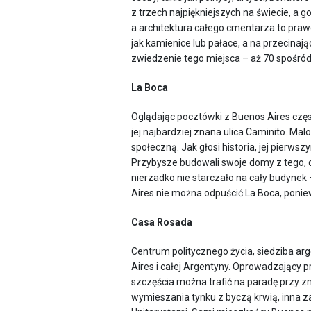
z trzech najpiękniejszych na świecie, a
a architektura całego cmentarza to prawd
jak kamienice lub pałace, a na przecinaj
zwiedzenie tego miejsca – aż 70 spośród
La Boca
Oglądając pocztówki z Buenos Aires częs
jej najbardziej znana ulica Caminito. M
społeczną. Jak głosi historia, jej pierwsz
Przybysze budowali swoje domy z tego, co
nierzadko nie starczało na cały budynek –
Aires nie można odpuścić La Boca, ponie
Casa Rosada
Centrum politycznego życia, siedziba a
Aires i całej Argentyny. Oprowadzający 
szczęścia można trafić na paradę przy z
wymieszania tynku z byczą krwią, inna 