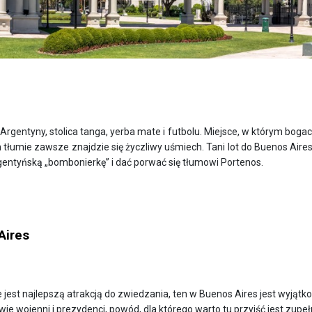
rgentyny, stolica tanga, yerba mate i futbolu. Miejsce, w którym boga
 tłumie zawsze znajdzie się życzliwy uśmiech. Tani lot do Buenos Aire
gentyńską „bombonierkę” i dać porwać się tłumowi Portenos.
Aires
jest najlepszą atrakcją do zwiedzania, ten w Buenos Aires jest wyjąt
rowie wojenni i prezydenci, powód, dla którego warto tu przyjść jest zup