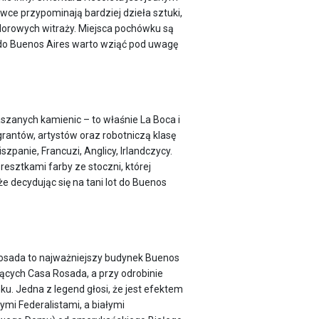
wce przypominają bardziej dzieła sztuki,
kolorowych witraży. Miejsca pochówku są
zy do Buenos Aires warto wziąć pod uwagę
szanych kamienic – to właśnie La Boca i
grantów, artystów oraz robotniczą klasę
szpanie, Francuzi, Anglicy, Irlandczycy.
esztkami farby ze stoczni, której
że decydując się na tani lot do Buenos
Rosada to najważniejszy budynek Buenos
ących Casa Rosada, a przy odrobinie
u. Jedna z legend głosi, że jest efektem
mi Federalistami, a białymi