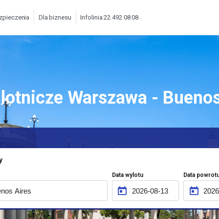
zpieczenia
Dla biznesu
Infolinia 22 492 08 08
y lotnicze Warszawa - Buenos
y
Data wylotu
Data powrot