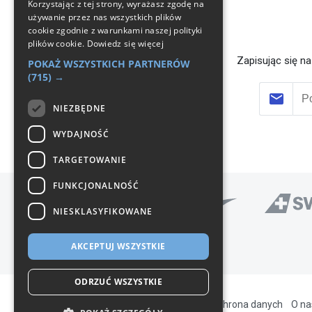
Korzystając z tej strony, wyrażasz zgodę na
używanie przez nas wszystkich plików
cookie zgodnie z warunkami naszej polityki
plików cookie.
Dowiedz się więcej
Zapisując się n
POKAŻ WSZYSTKICH PARTNERÓW
(715) →
NIEZBĘDNE
WYDAJNOŚĆ
TARGETOWANIE
FUNKCJONALNOŚĆ
NIESKLASYFIKOWANE
AKCEPTUJ WSZYSTKIE
ODRZUĆ WSZYSTKIE
Pomoc
Regulamin
Polityka prywatności
Ochrona danych
O na