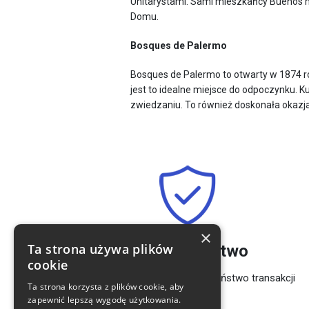
Unitarystami. Sami mieszkańcy Buenos 
Domu.
Bosques de Palermo
Bosques de Palermo to otwarty w 1874 rok
jest to idealne miejsce do odpoczynku. K
zwiedzaniu. To również doskonała okazja
×
Ta strona używa plików
Bezpieczeństwo
cookie
Gwarantujemy pełne bezpieczeństwo transakcji
Ta strona korzysta z plików cookie, aby
zapewnić lepszą wygodę użytkowania.