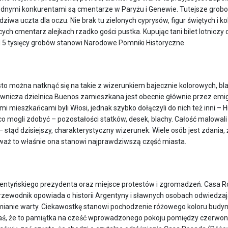
 godnymi konkurentami są cmentarze w Paryżu i Genewie. Tutejsze grobo
ziwa uczta dla oczu. Nie brak tu zielonych cyprysów, figur świętych i 
ących cmentarz alejkach rzadko gości pustka. Kupując tani bilet lotnic
 5 tysięcy grobów stanowi Narodowe Pomniki Historyczne.
to można natknąć się na takie z wizerunkiem bajecznie kolorowych, bla
alownicza dzielnica Buenos zamieszkana jest obecnie głównie przez emi
ymi mieszkańcami byli Włosi, jednak szybko dołączyli do nich też inni – Hi
 mogli zdobyć – pozostałości statków, desek, blachy. Całość malowali r
 stąd dzisiejszy, charakterystyczny wizerunek. Wiele osób jest zdania, 
waż to właśnie ona stanowi najprawdziwszą część miasta.
rgentyńskiego prezydenta oraz miejsce protestów i zgromadzeń. Casa 
przewodnik opowiada o historii Argentyny i sławnych osobach odwiedzaj
mianie warty. Ciekawostkę stanowi pochodzenie różowego koloru budynk
zaś, że to pamiątka na cześć wprowadzonego pokoju pomiędzy czerwony