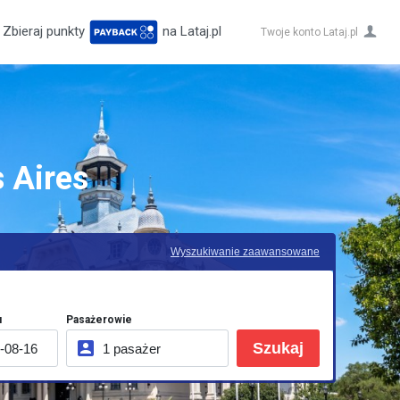
Zbieraj punkty
na Lataj.pl
Twoje konto Lataj.pl
 Aires
Wyszukiwanie zaawansowane
u
Pasażerowie
Szukaj