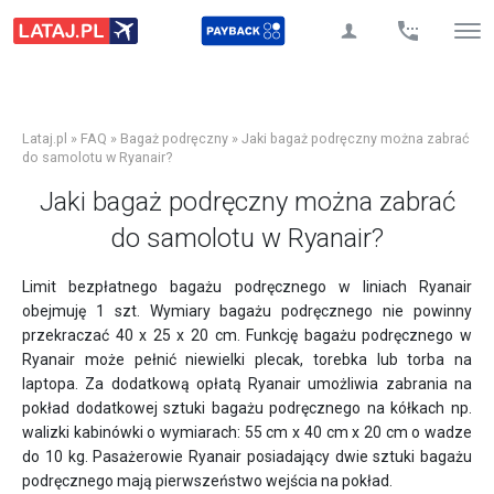
Lataj.pl
»
FAQ
»
Bagaż podręczny
»
Jaki bagaż podręczny można zabrać
do samolotu w Ryanair?
Jaki bagaż podręczny można zabrać
do samolotu w Ryanair?
Limit bezpłatnego bagażu podręcznego w liniach Ryanair
obejmuję 1 szt. Wymiary bagażu podręcznego nie powinny
przekraczać 40 x 25 x 20 cm. Funkcję bagażu podręcznego w
Ryanair może pełnić niewielki plecak, torebka lub torba na
laptopa. Za dodatkową opłatą Ryanair umożliwia zabrania na
pokład dodatkowej sztuki bagażu podręcznego na kółkach np.
walizki kabinówki o wymiarach: 55 cm x 40 cm x 20 cm o wadze
do 10 kg. Pasażerowie Ryanair posiadający dwie sztuki bagażu
podręcznego mają pierwszeństwo wejścia na pokład.